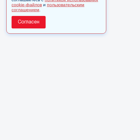
cookie-файлов
и
пользовательским
соглашением
.
Согласен
О сайте
© 2025 Сетевое издание «Monavista» зарегистрировано 
по надзору в сфере связи, информационных технологий 
коммуникаций (Роскомнадзор) 15 августа 2016 года. Сви
регистрации ЭЛ № ФС 77 - 66827
Полное или частичное использовании материалов сайта 
только после письменного разрешения.